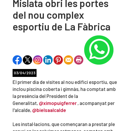
Mislata obri les portes
del nou complex
esportiu de La Fàbrica
03/04/2023
El primer dia de visites al nou edifici esportiu, que
inclou piscina coberta i gimnàs, ha comptat amb
la presència del President de la
Generalitat,
@ximopuigferrer
, acompanyat per
l'alcalde,
@bielsaalcalde
Les instal·lacions, que començaran a prestar ple
servei en les pròximes setmanes, compten amb