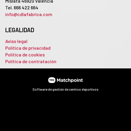
Mislata 46920 Valencia
Tel. 666 422 664
info@cdlafabrica.com
LEGALIDAD
Aviso legal
Política de privacidad
Política de cookies
Política de contratación
Software de gestión de centros deportivos
Las cookies de este sitio web se usan para personalizar el
contenido y los anuncios, ofrecer funciones de redes sociales
y analizar el tráfico. Además, compartimos información
sobre el uso que haga del sitio web con nuestros partners de
redes sociales, publicidad y análisis web, quienes pueden